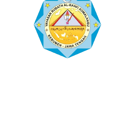
Pengunjung
Pengunjung Hari Ini : 7651
Pengunjung Kemarin : 9658
Pengunjung Minggu Lalu : 18324
Pengunjung Bulan Lalu : 67826
Total Pengunjung : 734869